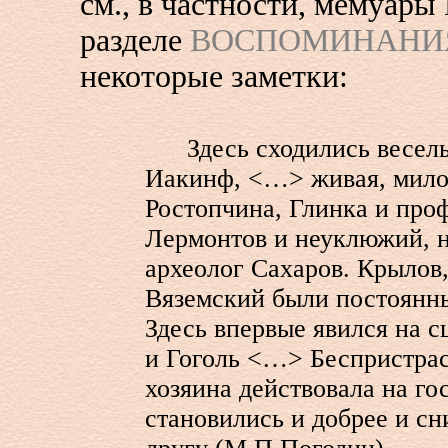
см., в частности, мемуары
разделе
ВОСПОМИНАНИ
некоторые заметки:
Здесь сходились веселы
Иакинф, <…> живая, мило
Ростопчина, Глинка и про
Лермонтов и неуклюжий, 
археолог Сахаров. Крылов
Вяземский были постоянн
Здесь впервые явился на с
и Гоголь <…> Беспристрас
хозяина действовала на го
становились и добрее и сн