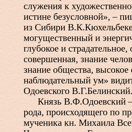
служения к художественно
истине безусловной», – п
из Сибири В.К.Кюхельбеке
могущественный и энергич
глубокое и страдательное,
совершенная, знание челов
знание общества, высокое 
наблюдательный ум» видит
Одоевского В.Г.Белинский
Князь В.Ф.Одоевский – 
рода, происходящего по п
мученика кн. Михаила Вс