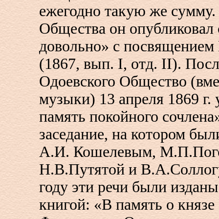
ежегодно такую же сумму.
Общества он опубликовал 
довольно» с посвящением 
(1867, вып. I, отд. II). По
Одоевского Общество (вм
музыки) 13 апреля 1869 г.
память покойного сочлена
заседание, на котором бы
А.И. Кошелевым, М.П.Пог
Н.В.Путятой и В.А.Соллог
году эти речи были издан
книгой: «В память о княз