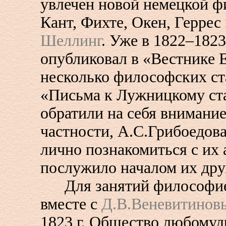
увлечен новой немецкой ф
Кант, Фихте, Окен, Геррес
Шеллинг
. Уже в 1822–1823
опубликовал в «Вестнике
несколько философских ст
«Письма к Лужницкому ст
обратили на себя внимание
частности, А.С.Грибоедова
лично познакомиться с их 
послужило началом их др
Для занятий философие
вместе с
Д.В.Веневитинов
1823 г. Общество любомудр