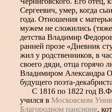
Черниговского. Его отец, 
Сергеевич, умер, когда сы
года. Отношения с матерь
мужем не сложились (тяже
детства Владимир Федоро
ранней прозе «Дневник сту
жил у родственников, в ча
своего дяди, отца горячо 
Владимиром Александра О
будущего поэта-декабриста
С 1816 по 1822 год В.Ф
учился в
Московском Унив
Благородном пансионе
, ко