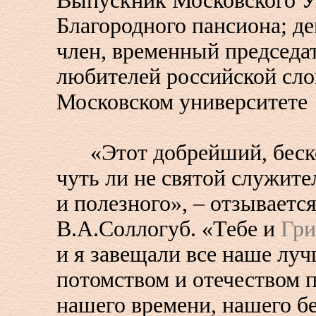
Выпускник Московского У
Благородного пансиона; д
член, временный председа
любителей российской сло
Московском университете
«Этот добрейший, беск
чуть ли не святой служите
и полезного», – отзываетс
В.А.Соллогуб. «Тебе и
Гри
и я завещали все наше луч
потомством и отечеством 
нашего времени, нашего б