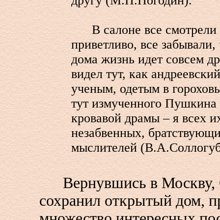
другу (М.П.Погодин).
В салоне все смотрели д
приветливо, все забывали, 
дома жизнь идет совсем д
видел тут, как андреевски
ученым, одетым в гороховы
тут измученного Пушкина 
кровавой драмы – я всех и
незабвенных, братствующи
мыслителей (В.А.Соллогуб
Вернувшись в Москву, 
сохранил открытый дом, 
множество интересных пос