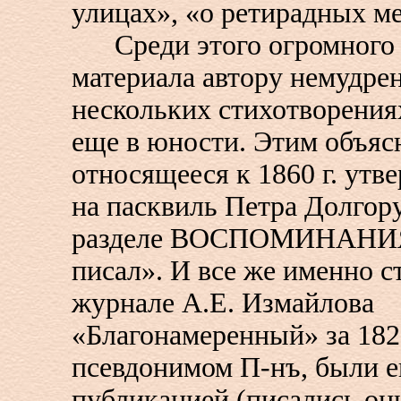
улицах», «о ретирадных мес
Среди этого огромного 
материала автору немудре
нескольких стихотворения
еще в юности. Этим объясн
относящееся к 1860 г. утв
на пасквиль Петра Долгору
разделе ВОСПОМИНАНИЯ)
писал». И все же именно с
журнале А.Е. Измайлова
«Благонамеренный» за 182
псевдонимом П-нъ, были е
публикацией (писались он