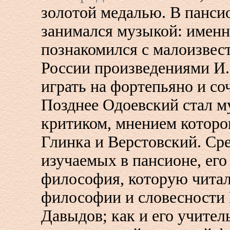
золотой медалью. В пансио
занимался музыкой: именн
познакомился с малоизвес
России произведениями И.
играть на фортепьяно и со
Позднее Одоевский стал 
критиком, мнением которо
Глинка и Верстовский. Ср
изучаемых в пансионе, ег
философия, которую чита
философии и словесности
Давыдов; как и его учител