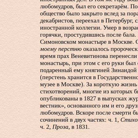
любомудров, был его секретарём. По
общество было закрыто вслед за по
декабристов, переехал в Петербург,
иностранной коллегии. Умер в возрас
горячки, простудившись после бала.
Симоновском монастыре в Москве. 
моему перстню
оказалось пророческ
время прах Веневитинова перенесли
монастырь, при этом с его руки был 
подаренный ему княгиней Зинаидой
(перстень хранится в Государствен
музее в Москве). За короткую жизнь
стихотворений, многие из которых 
опубликованы в 1827 в выпусках жу
вестник», основанного им и его дру
любомудров. Вскоре после смерти б
сочинений в двух частях: ч. 1,
Стихо
ч. 2,
Проза
, в 1831.