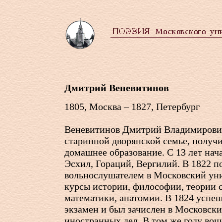
Дмитрий Веневитинов
1805, Москва – 1827, Петербург
Веневитинов Дмитрий Владимирович
старинной дворянской семье, получ
домашнее образование. C 13 лет нач
Эсхил, Гораций, Вергилий. В 1822 п
вольнослушателем в Московский уни
курсы истории, философии, теории 
математики, анатомии. В 1824 успе
экзамен и был зачислен в Московски
иностранных дел. В том же году во