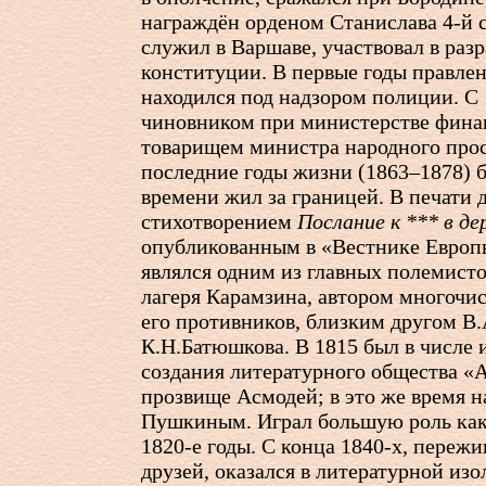
награждён орденом Станислава
4-й
с
служил в Варшаве, участвовал в раз
конституции. В первые годы правлен
находился под надзором полиции. С 
чиновником при министерстве финан
товарищем министра народного про
последние годы жизни (1863–1878) 
времени жил за границей. В печати 
стихотворением
Послание к *** в д
опубликованным в «Вестнике Европ
являлся одним из главных полемисто
лагеря Карамзина, автором многочи
его противников, близким другом В
К.Н.Батюшкова. В 1815 был в числе
создания литературного общества «
прозвище Асмодей; в это же время н
Пушкиным. Играл большую роль как 
1820-е
годы. С конца
1840-х
, пережи
друзей, оказался в литературной изо