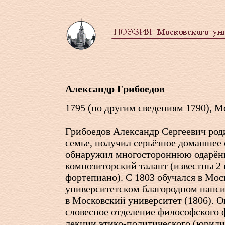
Александр Грибоедов
1795 (по другим сведениям 1790), Мо
Грибоедов Александр Сергеевич род
семье, получил серьёзное домашнее 
обнаружил многостороннюю одарённ
композиторский талант (известны 2 
фортепиано). С 1803 обучался в Мо
университетском благородном панси
в Московский университет (1806). О
словесное отделение философского 
лекции этико-политического (юриди