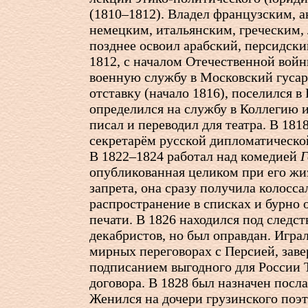
(1810–1812). Владел французским, 
немецким, итальянским, греческим,
позднее освоил арабский, персидски
1812, с началом Отечественной войн
военную службу в Московский гусар
отставку (начало 1816), поселился в
определился на службу в Коллегию 
писал и переводил для театра. В 181
секретарём русской дипломатическо
В 1822–1824 работал над комедией
Г
опубликованная целиком при его жи
запрета, она сразу получила колосса
распространение в списках и бурно 
печати. В 1826 находился под следст
декабристов, но был оправдан. Играл
мирных переговорах с Персией, зав
подписанием выгодного для России 
договора. В 1828 был назначен посл
Женился на дочери грузинского поэ