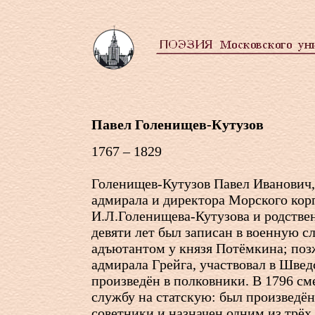
Павел Голенищев-Кутузов
1767 – 1829
Голенищев-Кутузов Павел Иванович
адмирала и директора Морского кор
И.Л.Голенищева-Кутузова и родстве
девяти лет был записан в военную с
адъютантом у князя Потёмкина; позже
адмирала Грейга, участвовал в Швед
произведён в полковники. В 1796 с
службу на статскую: был произведён
советники и назначен одним из трёх