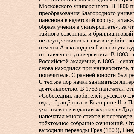
Московского университета. В 1800 п
преобразования Благородного униве
пансиона в кадетский корпус, а так
образа учения в университете», за ч
тайного советника и бриллиантовый
не осуществились в связи с убийство
отмены Александром I института ку
отставлен от университета. В 1803 с
Российской академии, в 1805 – сенат
снова находился при университете, 
попечитель. С ранней юности был р
С тех же пор начал заниматься лите
деятельностью. В 1783 напечатал ст
«Собеседник любителей русского сл
оды, обращённые к Екатерине II и Па
участвовал в издании журнала «Друг
напечатал много стихов и переводов
трёхтомное собрание сочинений. О
выходили переводы Грея (1803), Пин