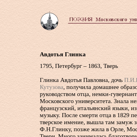
Авдотья Глинка
1795, Петербург – 1863, Тверь
Глинка Авдотья Павловна, дочь
П.И.
Кутузова
, получила домашнее образ
руководством отца, немки-гувернан
Московского университета. Знала н
французский, итальянский языки, и
музыку. После смерти отца в 1829 пе
тверское имение, вышла там замуж з
Ф.Н.Глинку, позже жила в Орле, Мос
Твери. Много занималась благотвор