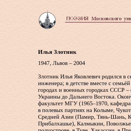
Илья Злотник
1947, Львов – 2004
Злотник Илья Яковлевич родился в с
инженера; в детстве вместе с семьё
городах и военных городках СССР –
Украины до Дальнего Востока. Окон
факультет МГУ (1965–1970, кафедра
в полевых партиях на Колыме, Чукот
Средней Азии (Памир, Тянь-Шань, 
Прибалхашье), Калмыкии, Поволжье
полуострове, в Туве, Хакассии, в П