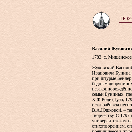
Василий Жуковск
1783, с. Мишенское
Жуковский Василий
Ивановича Бунина и
при штурме Бендер
бедным дворянином
незаконнорождённо
семьи Буниных, где
Х.Ф.Роде (Тула, 17
исключён «за неспо
В.А.Юшковой, – та
творчеству. С 1797
университетском па
стихотворением, о
появившееся в жур