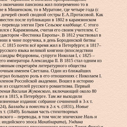
По окончании пансиона жил попеременно то в
не в Мишенском, то в Муратове, где четыре года (с
 дочерей своей сводной сестры Е.А.Протасовой. Как
звестен после публикации в 1802 в карамзинском
 перевода элегии Грея
Сельское кладбище
. С этого
лся с Карамзиным, считая его своим учителем. С
едактором «Вестника Европы». В 1812 участвовал в
нии в чине поручика, в день Бородинской битвы
. С 1815 почти всё время жил в Петербурге; в 1817–
русского языка великой княгини (впоследствии
сандры Фёдоровны, супруги Николая I, с 1825 –
го императора Александра II. В 1815 стал одним из
тоянным секретарём литературного общества
точным именем Светлана. Один из ближайших
грал большую роль в его отношениях с Николаем I.
 членом Российской академии. Вошел в историю
н из создателей русского романтизма. Первый
ения Василия Жуковского
, включающий около 80
л в 1815, в Петербурге. Там же выходили
зненные издания: собрание сочинений в
3-х т.
24),
Баллады и повести
в
2-х ч.
(1831),
Новые
х т.
(1849). Большая часть стихотворных
вского – переводы, в том числе эпические
Наль
и
 индийского эпоса
Махабхарата
),
Ундина
евод немецкого прозаического романа Ламот-Фуке) и