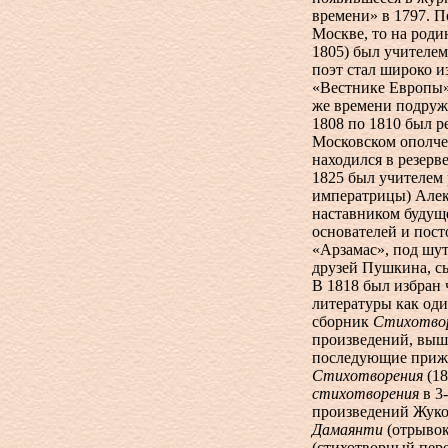
времени» в 1797. 
Москве, то на роди
1805) был учителем
поэт стал широко и
«Вестнике Европы»
же времени подружи
1808 по 1810 был р
Московском ополче
находился в резерве
1825 был учителем 
императрицы) Алек
наставником будуще
основателей и пос
«Арзамас», под шу
друзей Пушкина, сы
В 1818 был избран
литературы как оди
сборник
Стихотвор
произведений, выше
последующие прижи
Стихотворения
(18
стихотворения
в
3-
произведений Жуко
Дамаянти
(отрывок
(стихотворный пер