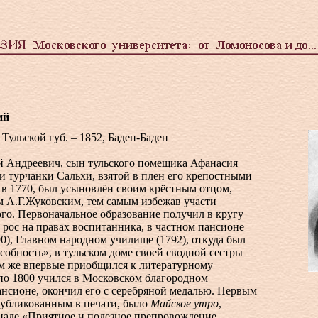
ий
 Тульской губ. – 1852, Баден-Баден
 Андреевич, сын тульского помещика Афанасия
 турчанки Сальхи, взятой в плен его крепостными
 в 1770, был усыновлён своим крёстным отцом,
 А.Г.Жуковским, тем самым избежав участи
го. Первоначальное образование получил в кругу
 рос на правах воспитанника, в частном пансионе
90), Главном народном училище (1792), откуда был
собность», в тульском доме своей сводной сестры
м же впервые приобщился к литературному
 по 1800 учился в Московском благородном
нсионе, окончил его с серебряной медалью. Первым
публикованным в печати, было
Майское утро
,
нале «Приятное и полезное препровождение