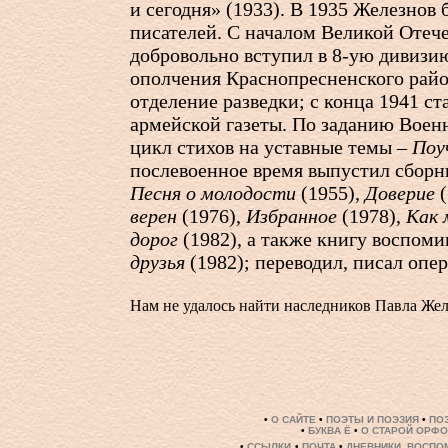
и сегодня» (1933). В 1935 Железнов
писателей. С началом Великой Отеч
добровольно вступил в
8-ую
дивизию
ополчения Краснопресненского райо
отделение разведки; с конца 1941 с
армейской газеты. По заданию Воен
цикл стихов на уставные темы –
Поу
послевоенное время выпустил сборн
Песня о молодости
(1955),
Доверие
(
верен
(1976),
Избранное
(1978),
Как 
дорог
(1982), а также книгу воспом
друзья
(1982); переводил, писал опе
Нам не удалось найти наследников Павла Жел