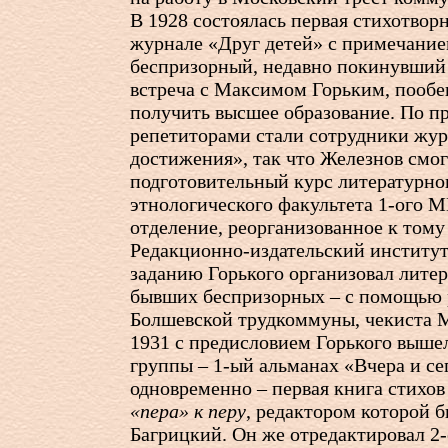
В 1928 состоялась первая стихотвор
журнале «Друг детей» с примечание
беспризорный, недавно покинувший у
встреча с Максимом Горьким, пооб
получить высшее образование. По пр
репетиторами стали сотрудники жу
достижения», так что Железнов смог
подготовительный курс литературно
этнологического факультета
1-ого
МГ
отделение, реорганизованное к том
Редакционно-издательский институт 
заданию Горького организовал лите
бывших беспризорных – с помощью 
Болшевской трудкоммуны, чекиста М
1931 с предисловием Горького выше
группы –
1-ый
альманах «Вчера и се
одновременно – первая книга стихо
«пера» к перу
, редактором которой 
Багрицкий. Он же отредактировал 2