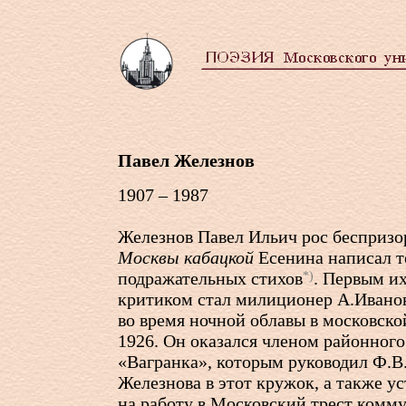
Павел Железнов
1907 – 1987
Железнов Павел Ильич рос бесприз
Москвы кабацкой
Есенина написал т
подражательных стихов
. Первым их
*)
критиком стал милиционер А.Иванов
во время ночной облавы в московско
1926. Он оказался членом районног
«Вагранка», которым руководил Ф.В.
Железнова в этот кружок, а также у
на работу в Московский трест комму