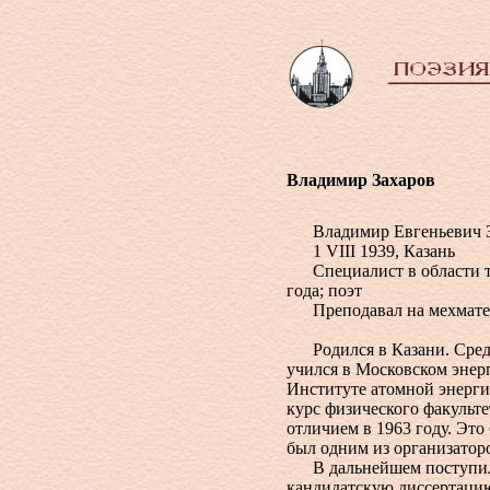
Владимир Захаров
Владимир Евгеньевич З
1 VIII 1939, Казань
Специалист в области те
года; поэт
Преподавал на мехмате
Родился в Казани. Средню
учился в Московском энерг
Институте атомной энерги
курс физического факульте
отличием в 1963 году. Эт
был одним из организатор
В дальнейшем поступил в 
кандидатскую диссертацию 