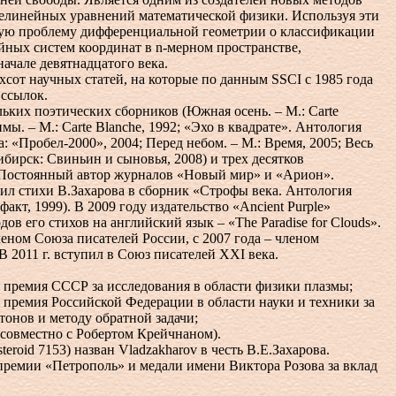
елинейных уравнений математической физики. Используя эти
кую проблему дифференциальной геометрии о классификации
ных систем координат в n-мерном пространстве,
ачале девятнадцатого века.
т научных статей, на которые по данным SSCI с 1985 года
 ссылок.
ких поэтических сборников (Южная осень. – М.: Carte
имы. – М.: Carte Blanche, 1992; «Эхо в квадрате». Антология
: «Пробел-2000», 2004; Перед небом. – М.: Время, 2005; Весь
бирск: Свиньин и сыновья, 2008) и трех десятков
Постоянный автор журналов «Новый мир» и «Арион».
л стихи В.Захарова в сборник «Строфы века. Антология
акт, 1999). В 2009 году издательство «Ancient Purple»
ов его стихов на английский язык – «The Paradise for Clouds».
ном Союза писателей России, с 2007 года – членом
 2011 г. вступил в Союз писателей XXI века.
премия СССР за исследования в области физики плазмы;
ремия Российской Федерации в области науки и техники за
тонов и методу обратной задачи;
овместно с Робертом Крейчнаном).
oid 7153) назван Vladzakharov в честь В.Е.Захарова.
емии «Петрополь» и медали имени Виктора Розова за вклад