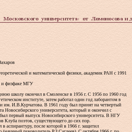
ахаров
оретической и математической физики, академик РАН с 1991
 и физфаке МГУ
ю школу окончил в Смоленске в 1956 г. С 1956 по 1960 год
етическом институте, затем работал один год лаборантом в
и им. И.В.Курчатова. В 1961 году был принят на четвертый
та Новосибирского университета, который и окончил с
о был первый выпуск Новосибирского университета. В НГУ
ов Клуба поэтов, существующего до сих пор.
аспирантуру, после которой в 1966 г. защитил
(научный руководитель Р.З.Сагдеев). С октября 1966 г. по