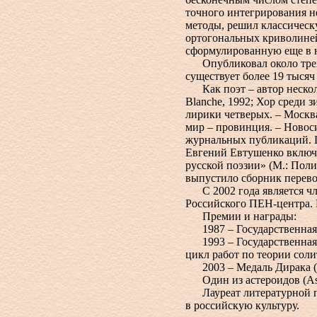
точного интегрирования н
методы, решил классичес
ортогональных криволиней
сформулированную еще в н
Опубликовал около трехсо
существует более 19 тысяч
Как поэт – автор несколь
Blanche, 1992; Хор среди з
лирики четверых. – Москва
мир – провинция. – Новоси
журнальных публикаций. 
Евгений Евтушенко включи
русской поэзии» (М.: Полиф
выпустило сборник перевод
С 2002 года является чле
Российского ПЕН-центра. В
Премии и награды:
1987 – Государственная 
1993 – Государственная п
цикл работ по теории соли
2003 – Медаль Дирака (с
Один из астероидов (Aster
Лауреат литературной пр
в российскую культуру.