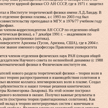
 Институте ядерной физики СО АН СССР, где в 1971 г. защитил
ал в Институте теоретической физики имени Л.Д.Ландау. В
л отделение физики плазмы, а с 1993 по 2003 год был
совместительству преподавал в МГУ: в 1976/77 учебном году
 физфаке.
ан членом-корреспондентом АН СССР по отделению общей
тическая физика), а 7 декабря 1991 г. – академиком по
, радиоэлектроники (оптика).
иверситете Аризоны (Тусон, Аризона, США), где в 2004 г.
ное звание именного профессора Правления университета
тся членом отделения физических наук РАН (секция общей
едседателем Научного совета по нелинейной динамике (с 1988
 математической физики в Физическом институте им.
елей нового раздела теоретической физики – теории волн в
оил теорию распространения и взаимодействия солитонов в
рыл явление коллапса ленгмюровских волн в плазме. Создал
урбулентности и нашел точные решения кинетических
тры Колмогорова–Захарова). На этой основе построил
рового волнения в океане. Получил важные результаты в
ости (построена теория гравитационных солитонов). Как
ий вклад в теорию интегрируемых систем с конечным и
ней свободы. Является одним из создателей новых методов