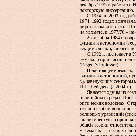
декабрь 1973 г. работал в
докторскую диссертацию.
С 1974 по 2003 год работ
1974–1992 годах возглавля
директором института. По 
на мехмате, в 1977/78 – на
26 декабря 1984 г. избр
физики и астрономии (теоре
секции физики, энергетики
С 1992 г. преподает в Ун
ему было присвоено почет
(Regent’s Professor).
В настоящее время являе
физики и астрономии), пр
г.), заведующим сектором
П.Н. Лебедева (с 2004 г.).
Является одним из создат
нелинейных средах. Постр
оптических волокнах. Отк
теорию слабой волновой т
волновых уравнений (спек
аналитическую теорию вет
общей теории относительн
математик – внес важнейш
бесконечным числом степе