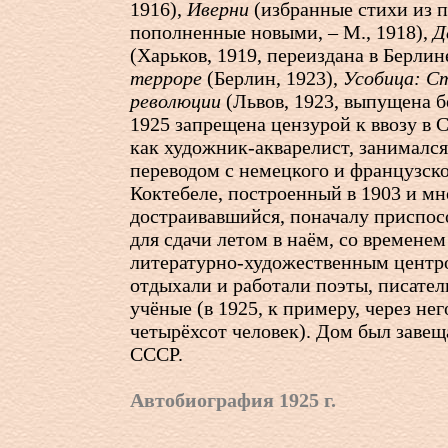
1916),
Иверни
(избранные стихи из п
пополненные новыми, – М., 1918),
Д
(Харьков, 1919, переиздана в Берлин
терроре
(Берлин, 1923),
Усобица: Ст
революции
(Львов, 1923, выпущена бе
1925 запрещена цензурой к ввозу в 
как художник-акварелист, занималс
переводом с немецкого и французск
Коктебеле, построенный в 1903 и мн
достраивавшийся, поначалу приспо
для сдачи летом в наём, со временем
литературно-художественным центро
отдыхали и работали поэты, писател
учёные (в 1925, к примеру, через не
четырёхсот человек). Дом был заве
СССР.
Автобиография 1925 г.