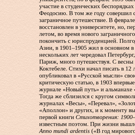
участие в студенческих беспорядках
Феодосию. В том же году совершил 
заграничное путешествие. В феврале
восстановлен в университете, но, пе
летом, во время нового заграничног
покончить с юриспруденцией. Полго
Азии, в 1901–1905 жил в основном в
нескольких лет чередовал Петербург
Париж, много путешествуя. С весны 
Коктебеле. Стихи начал писать в 12 л
опубликовал в «Русской мысли» сво
критическую статью, в 1903 впервые
журнале «Новый путь» и альманахе 
Тогда же сблизился с кругом символ
журналах «Весы», «Перевал», «Золот
«Аполлон» и других, и к моменту вы
первой книги
Стихотворения: 1900
известным поэтом. При жизни вышло
Anno mundi ardentis
(«В год мирового