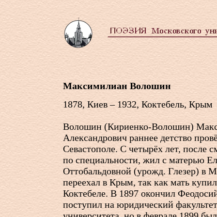
Максимилиан Волошин
1878, Киев – 1932, Коктебель, Крым
Волошин (Кириенко-Волошин) Мак
Александрович раннее детство провё
Севастополе. С четырёх лет, после с
по специальности, жил с матерью Е
Оттобальдовной (урожд. Глезер) в М
переехал в Крым, так как мать купил
Коктебеле. В 1897 окончил Феодос
поступил на юридический факульте
университета, но в феврале 1899 бы