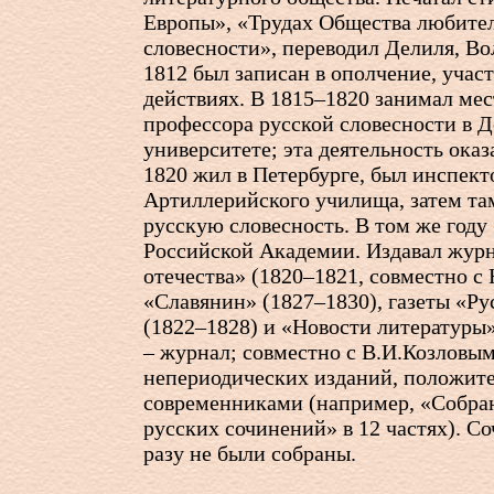
Европы», «Трудах Общества любите
словесности», переводил Делиля, Во
1812 был записан в ополчение, участ
действиях. В 1815–1820 занимал ме
профессора русской словесности в 
университете; эта деятельность оказ
1820 жил в Петербурге, был инспек
Артиллерийского училища, затем та
русскую словесность. В том же году
Российской Академии. Издавал жур
отечества» (1820–1821, совместно с 
«Славянин» (1827–1830), газеты «Р
(1822–1828) и «Новости литературы»
– журнал; совместно с В.И.Козловым
непериодических изданий, положит
современниками (например, «Собра
русских сочинений» в 12 частях). С
разу не были собраны.