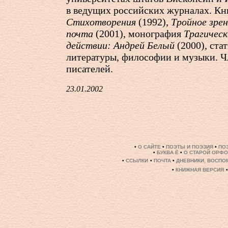
в ведущиx российскиx журналаx. Кн
Стиxотворения
(1992),
Тройное зре
почта
(2001), монография
Трагическ
действии: Андрей Белый
(2000), ста
литературы, философии и музыки. 
писателей.
23.01.2002