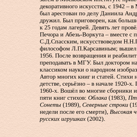
декоративного искусства, с 1942 – в
был арестован по делу Даниила Андр
дружил. Был приговорен, как больши
к 25 годам лагерей. Девять лет провё
Печора и Абезь-Воркута – вместе с 
С.Д.Спасским, искусствоведом Н.Н
философом Л.П.Карсавиным; вышел 
1956. После возвращения и реабили
преподавать в МГУ. Был доктором н
классиком науки о народном изобра
Автор многих книг и статей. Стихи н
детстве, серьёзно – в начале
1920-х.
П
1960-х.
Вошёл во многие сборники и
пяти книг стихов:
Облака
(1983),
Пт
Сонеты
(1989),
Северные строки
(19
недели после его смерти),
Высокая 
русских игрушках
(2002).