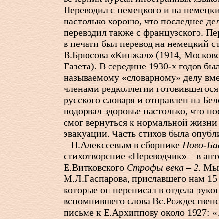
Переводил с немецкого и на немецки
настолько хорошо, что последнее де
переводил также с французского. П
в печати был перевод на немецкий с
В.Брюсова «Кинжал» (1914, Москов
Газета). В середине
1930-х
годов был
называемому «словарному» делу вме
членами редколлегии готовившегося
русского словаря и отправлен на Бе
подорвал здоровье настолько, что п
смог вернуться к нормальной жизни 
эвакуации. Часть стихов была опубл
– Н.Алексеевым в сборнике
Ново-Ба
стихотворение «Переводчик» – в ан
Е.Витковского
Строфы века – 2.
Мы 
М.Л.Гаспарова, приславшего нам 15
которые он переписал в отдела руко
вспомнившего слова Вс.Рождественс
письме к Е.Архиппову около 1927: 