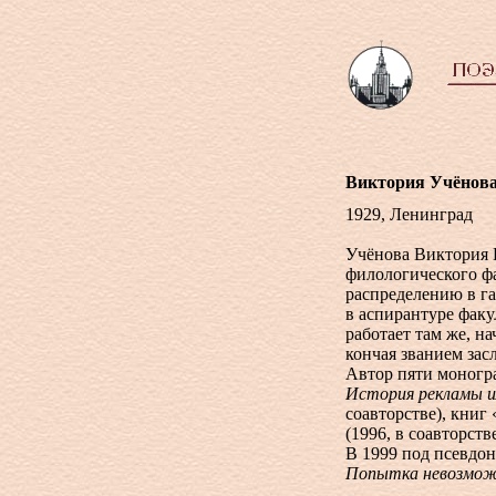
Виктория Учёнов
1929, Ленинград
Учёнова Виктория 
филологического фа
распределению в га
в аспирантуре фак
работает там же, н
кончая званием зас
Автор пяти моногр
История рекламы и
соавторстве), книг 
(1996, в соавторств
В 1999 под псевдо
Попытка невозмож