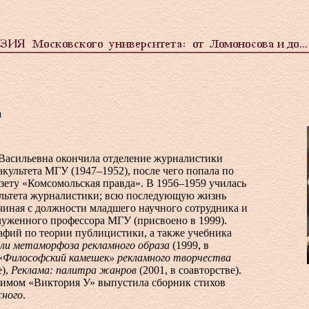
а
Васильевна окончила отделение журналистики
культета МГУ (1947–1952), после чего попала по
зету «Комсомольская правда». В 1956–1959 училась
ультета журналистики; всю последующую жизнь
ачиная с должности младшего научного сотрудника и
луженного профессора МГУ (присвоено в 1999).
афий по теории публицистики, а также учебника
ли метаморфоза рекламного образа
(1999, в
«
Философский камешек» рекламного творчества
е),
Реклама: палитра жанров
(2001, в соавторстве).
нимом «Виктория У» выпустила сборник стихов
ного
.