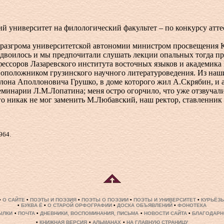
 университет на филологический факультет – по конкурсу атте
разгрома университетской автономии министром просвещения К
е двоилось и мы предпочитали слушать лекции опальных тогда п
ессоров Лазаревского института восточных языков и академика 
воположником грузинского научного литературоведения. Из наш
лона Аполлоновича Грушко, в доме которого жил А.Скрябин, и 
минарии Л.М.Лопатина; меня остро огорчило, что уже отзвучал
о никак не мог заменить М.Любавский, наш ректор, ставленник 
964.