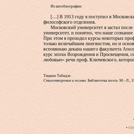
Из автобиографии
[…] В 1913 году я поступил в Московский
философского отделения.
Московский университет я застал после 
университет, и понятно, что наше сознани
При этом я проходил курсы некоторых проф
только величайшим лингвистом, но и осно
вспоминаю декана нашего факультета Апол
курс эпохи Возрождения и Просвещения, се
любовью» речи проф. Ключевского, которог
Тициан Табидзе.
Стихотворения и поэмы.
Библиотека поэта. М.–Л., 1