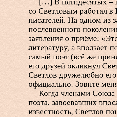
[…] В пятидесятых – ш
со Светловым работал в
писателей. На одном из з
послевоенного поколения
заявления о приёме: «Эт
литературу, а вползает п
самый поэт (всё же приня
его друзей окликнул Све
Светлов дружелюбно его
официально. Зовите мен
Когда членами Союза п
поэта, завоевавших впо
известность, Светлов по