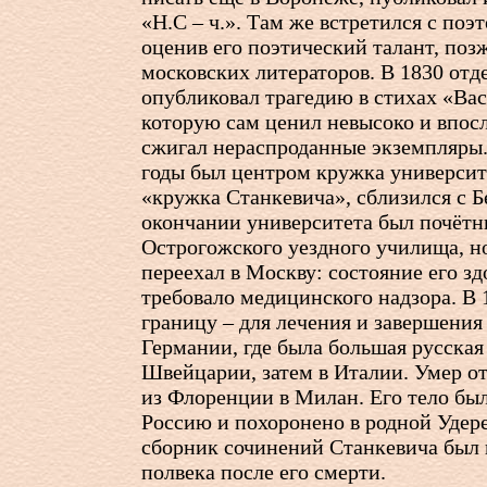
«Н.С – ч.». Там же встретился с поэ
оценив его поэтический талант, позж
московских литераторов. В 1830 от
опубликовал трагедию в стихах «В
которую сам ценил невысоко и впос
сжигал нераспроданные экземпляры.
годы был центром кружка университ
«кружка Станкевича», сблизился с 
окончании университета был почёт
Острогожского уездного училища, но
переехал в Москву: соcтояние его зд
требовало медицинского надзора. В 
границу – для лечения и завершения
Германии, где была большая русская 
Швейцарии, затем в Италии. Умер от
из Флоренции в Милан. Его тело был
Россию и похоронено в родной Удер
сборник сочинений Станкевича был 
полвека после его смерти.