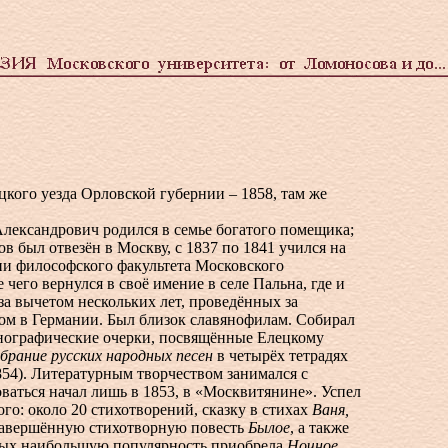
ецкого уезда Орловской губернии – 1858, там же
лександрович родился в семье богатого помещика;
в был отвезён в Москву, с 1837 по 1841 учился на
ии философского факультета Московского
 чего вернулся в своё имение в селе Пальна, где и
а вычетом нескольких лет, проведённых за
ом в Германии. Был близок славянофилам. Собирал
тнографические очерки, посвящённые Елецкому
брание русских народных песен
в четырёх тетрадях
854). Литературным творчеством занимался с
ваться начал лишь в 1853, в «Москвитянине». Успел
го: около 20 стихотворений, сказку в стихах
Ваня,
завершённую стихотворную повесть
Былое
, а также
орых наибольшую популярность приобрела
Ночное
,