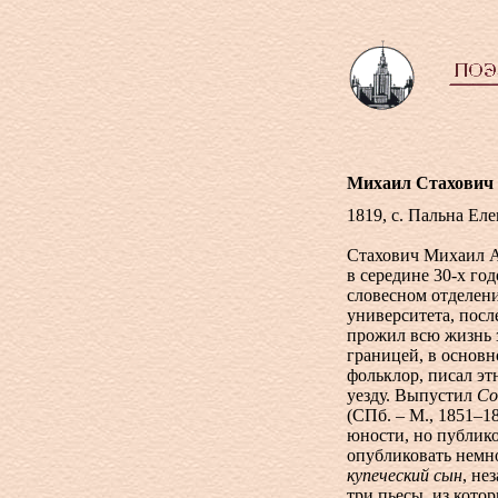
Михаил Стахович
1819, с. Пальна Ел
Стахович Михаил А
в середине
30-х
годо
словесном отделен
университета, после
прожил всю жизнь з
границей, в основн
фольклор, писал э
уезду. Выпустил
Со
(СПб. – М., 1851–1
юности, но публико
опубликовать немно
купеческий сын
, не
три пьесы, из кот