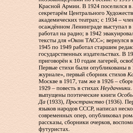
Красной Армии. В 1924 поселился в 
секретарём Центрального Художеств
академических театрах; с 1934 – чл
осаждённом Ленинграде выступал в 
работал на радио; в 1942 эвакуирова
тексты для «Окон ТАСС»; вернулся в
1945 по 1949 работал старшим редак
государственных издательствах. В 1
приговорён к 10 годам лагерей, осво
Первые стихи были опубликованы в 
журнале», первый сборник стихов
Ка
Москве в 1917, там же в 1926 – сбо
1929 – повесть в стихах
Неудачники
выпущены поэтические книги
Особ
Да
(1933),
Пространство
(1936). Пе
языков народов СССР, написал неско
современных опер, опубликовал ром
рассказы, сборники очерков, воспом
футуристах.