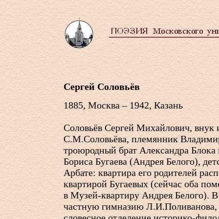
Сергей Соловьёв
1885, Москва – 1942, Казань
Соловьёв Сергей Михайлович, внук 
С.М.Соловьёва, племянник Владимир
троюродный брат Александра Блока 
Бориса Бугаева (Андрея Белого), дет
Арбате: квартира его родителей рас
квартирой Бугаевых (сейчас оба по
в Музей-квартиру Андрея Белого). В
частную гимназию Л.И.Поливанова,
словесное отделение историко-фило