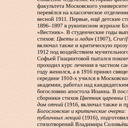
факультета Московского университе
перевёлся на классическое отделени
весной 1911. Первые, ещё детские ст
1896–1897 в рукописном журнале Бл
«Вестник». В студенческие годы вы
стихов:
Цветы и ладан
(1907),
Cruri
включал также и критическую прозу
1912 под воздействием мучительног
Софьей Гиацинтовой пытался поконч
проходил курс лечения в частном са
году женился, а в 1916 принял свящ
середине
1910-х
учился в Московско
академии, работал над кандидатски
богословию апостола Иоанна. В пос
сборники стихов
Цветник царевны
(
дом отчий
(1916, включал также и п
Богословские и критические очерки:
публичных лекций
(1916), подготовил
стихотворений Владимира Соловьёва