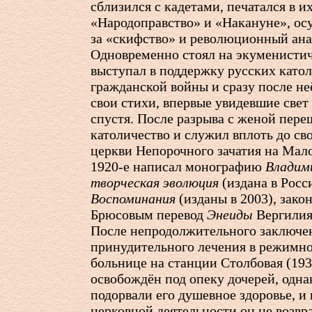
сблизился с кадетами, печатался в и
«Народоправство» и «Накануне», ос
за «скифство» и революционный ана
Одновременно стоял на экуменистич
выступал в поддержку русских катол
гражданской войны и сразу после н
свои стихи, впервые увидевшие свет
спустя. После разрыва с женой переш
католичество и служил вплоть до сво
церкви Непорочного зачатия на Мал
1920-е
написал монографию
Владим
творческая эволюция
(издана в Росси
Воспоминания
(изданы в 2003), зако
Брюсовым перевод
Энеиды
Вергилия 
После непродолжительного заключе
принудительного лечения в режимн
больнице на станции Столбовая (19
освобождён под опеку дочерей, одна
подорвали его душевное здоровье, и
церковной деятельности он не возвр