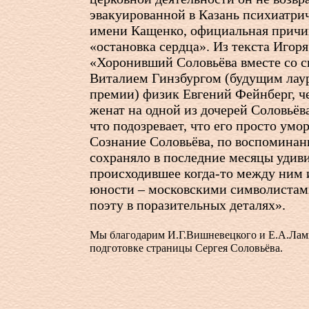
эвакуированной в Казань психиатри
имени Кащенко, официальная причи
«остановка сердца». Из текста Игор
«Хоронивший Соловьёва вместе со с
Виталием Гинзбургом (будущим лау
премии) физик Евгений Фейнберг, че
женат на одной из дочерей Соловьёва
что подозревает, что его просто умо
Сознание Соловьёва, по воспоминан
сохраняло в последние месяцы удив
происходившее когда-то между ним 
юности – московскими символистам
поэту в поразительных деталях».
Мы благодарим И.Г.Вишневецкого и Е.А.Лам
подготовке страницы Сергея Соловьёва.