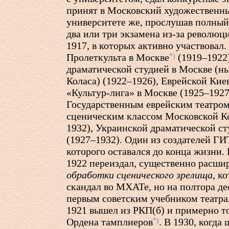
принят в Московский художественны
университете же, прослушав полный 
два или три экзамена из-за револю
1917, в которых активно участвовал
Пролеткульта в Москве
(1919–1922)
*)
драматической студией в Москве (ны
Коласа) (1922–1926), Еврейской Кие
«Культур-лига» в Москве (1925–1927
Государственным еврейским театром
сценическим классом Московской К
1932), Украинской драматической с
(1927–1932). Один из создателей Г
которого оставался до конца жизни. 
1922 переиздал, существенно расши
обработки сценического зрелища
, к
скандал во МХАТе, но на полтора дес
первым советским учебником театра
1921 вышел из РКП(б) и примерно то
Ордена тамплиеров
. В 1930, когда
*)