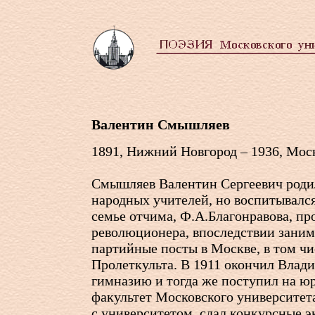
Валентин Смышляев
1891, Нижний Новгород – 1936, Мос
Смышляев Валентин Сергеевич родил
народных учителей, но воспитывалс
семье отчима, Ф.А.Благонравова, п
революционера, впоследствии зани
партийные посты в Москве, в том чи
Пролеткульта. В 1911 окончил Вла
гимназию и тогда же поступил на ю
факультет Московского университета
с университетом, сдал конкурсные 