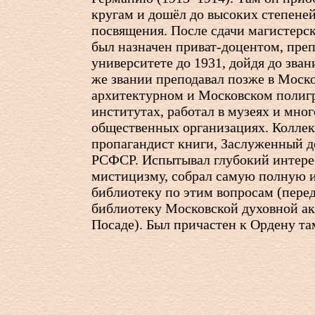
кругам и дошёл до высоких степене
посвящения. После сдачи магистерск
был назначен приват-доцентом, преп
университете до 1931, дойдя до зван
же звании преподавал позже в Моск
архитектурном и Московском полиг
институтах, работал в музеях и мно
общественных организациях. Колле
пропагандист книги, Заслуженный д
РСФСР. Испытывал глубокий интере
мистицизму, собрал самую полную
библиотеку по этим вопросам (перед
библиотеку Московской духовной а
Посаде). Был причастен к Ордену т