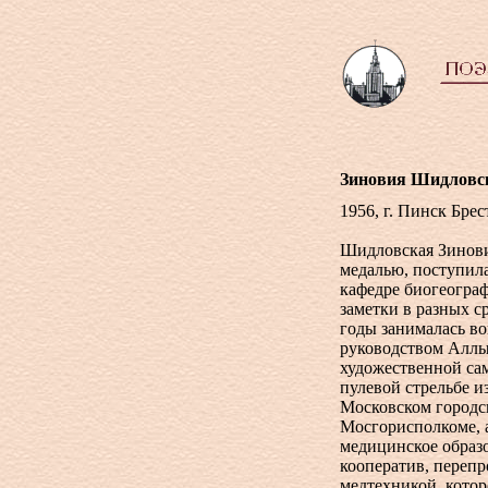
Зиновия Шидловс
1956, г. Пинск Бре
Шидловская Зинови
медалью, поступила
кафедре биогеограф
заметки в разных с
годы занималась в
руководством Аллы 
художественной са
пулевой стрельбе и
Московском городск
Мосгорисполкоме, 
медицинское образ
кооператив, переп
медтехникой, котор