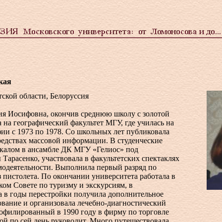
кая
стской области, Белоруссия
я Иосифовна, окончив среднюю школу с золотой
 на географический факультет МГУ, где училась на
ии с 1973 по 1978. Со школьных лет публиковала
редствах массовой информации. В студенческие
окалом в ансамбле ДК МГУ «Гелиос» под
Тарасенко, участвовала в факультетских спектаклях
модеятельности. Выполнила первый разряд по
з пистолета. По окончании университета работала в
ом Совете по туризму и экскурсиям, в
а в годы перестройки получила дополнительное
ование и организовала лечебно-диагностический
рофилированный в 1990 году в фирму по торговле
ой по сей день руководит. Много путешествовала,