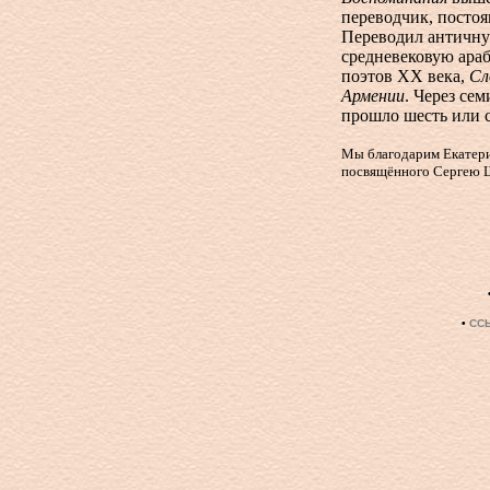
переводчик, постоя
Переводил античну
средневековую ара
поэтов ХХ века,
Сл
Армении
. Через се
прошло шесть или 
Мы благодарим Екатери
посвящённого Сергею 