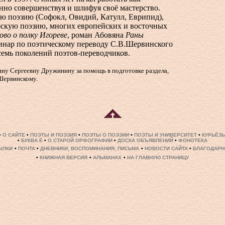
нно совершенствуя и шлифуя своё мастерство.
ю поэзию (Софокл, Овидий, Катулл, Еврипид),
бскую поэзию, многих европейских и восточных
ово о полку Игореве
, роман Абовяна
Раны
минар по поэтическому переводу С.В.Шервинского
семь поколений поэтов-переводчиков.
ну Сергеевну Дружинину за помощь в подготовке раздела,
Шервинскому.