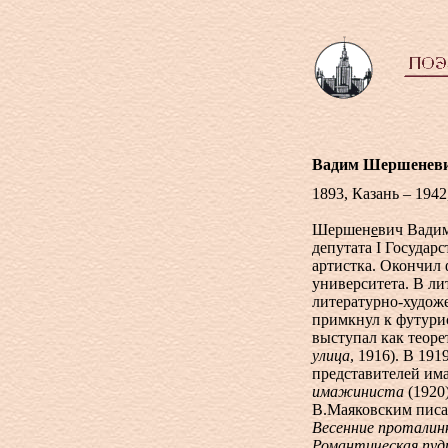
Вадим Шершенев
1893, Казань – 1942
Шершен
е
вич Вадим
депутата I Государ
артистка. Окончил
университета. В л
литературно-худож
примкнул к футурис
выступал как теоре
улица
, 1916). В 19
представителей им
имажиниста
(1920
В.Маяковским писа
Весенние проталин
Романтическая пуд