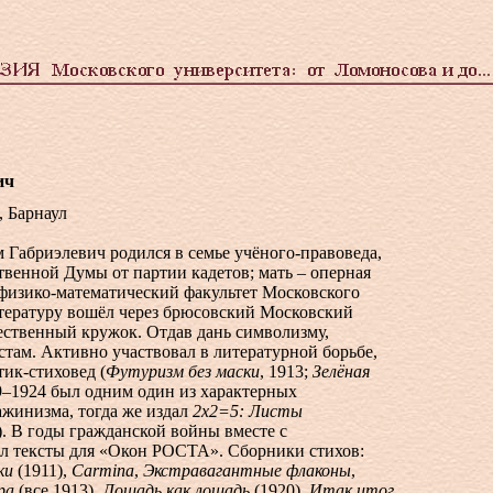
ич
, Барнаул
 Габриэлевич родился в семье учёного-правоведа,
ственной Думы от партии кадетов; мать – оперная
 физико-математический факультет Московского
итературу вошёл через брюсовский Московский
ественный кружок. Отдав дань символизму,
там. Активно участвовал в литературной борьбе,
тик-стиховед (
Футуризм без маски
, 1913;
Зелёная
19–1924 был одним один из характерных
ажинизма, тогда же издал
2х2=5: Листы
). В годы гражданской войны вместе с
л тексты для «Окон РОСТА». Сборники стихов:
ки
(1911),
Carmina
,
Экстравагантные флаконы
,
ра
(все 1913),
Лошадь как лошадь
(1920),
Итак итог