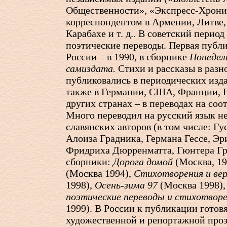
Общественности», «Экспресс-Хроник
корреспондентом в Армении, Литве,
Карабахе и т. д.. В советский перио
поэтические переводы. Первая публи
России – в 1990, в сборнике
Понедел
самиздата.
Стихи и рассказы в разн
публиковались в периодических изда
также в Германии, США, Франции, 
других странах – в переводах на со
Много переводил на русский язык н
славянских авторов (в том числе: Гу
Алоиза Градника, Германа Гессе, Эр
Фридриха Дюрренматта, Гюнтера Гр
сборники:
Дорога домой
(Москва, 19
(Москва 1994),
Стихотворения и вер
1998),
Осень-зима 97
(Москва 1998)
поэтические переводы и стихотвор
1999). В России к публикации готов
художественной и репортажной про