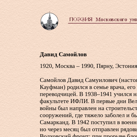
Давид Самойлов
1920, Москва – 1990, Пярну, Эстони
Самойлов Давид Самуилович (насто
Кауфман) родился в семье врача, его
переводчицей. В 1938–1941 учился 
факультете ИФЛИ. В первые дни Ве
войны был направлен на строительс
сооружений, где тяжело заболел и б
Самарканд. В 1942 поступил в воен
но через месяц был отправлен рядо
Волховский фронт; при прорыве бл