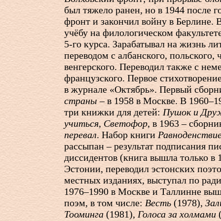
был тяжело ранен, но в 1944 после г
фронт и закончил войну в Берлине. 
учёбу на филологическом факультете
5-го
курса. Зарабатывал на жизнь л
переводом с албанского, польского, 
венгерского. Переводил также с нем
французского. Первое стихотворение
в журнале «Октябрь». Первый сборн
страны
– в 1958 в Москве. В 1960–
три книжки для детей:
Пушок и Дру
учиться
,
Светофор
, в 1963 – сборн
перевал
. Набор книги
Равноденстви
рассыпан – результат подписания пи
диссидентов (книга вышла только в 1
Эстонии, переводил эстонских поэтов
местных изданиях, выступал по ради
1976–1990 в Москве и Таллинне выш
поэм, в том числе:
Весть
(1978),
Зал
Тооминга
(1981),
Голоса за холмами
(