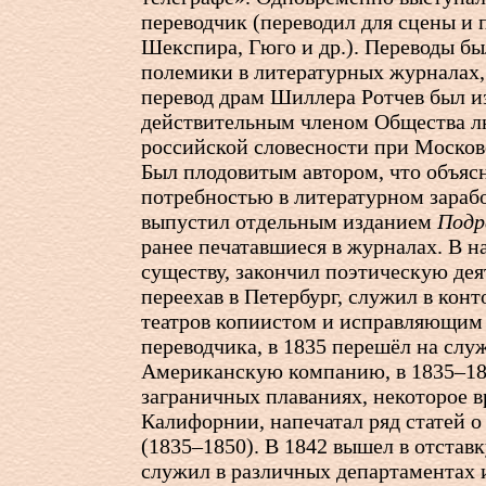
переводчик (переводил для сцены и 
Шекспира, Гюго и др.). Переводы б
полемики в литературных журналах, 
перевод драм Шиллера Ротчев был и
действительным членом Общества 
российской словесности при Москов
Был плодовитым автором, что объяс
потребностью в литературном зарабо
выпустил отдельным изданием
Подр
ранее печатавшиеся в журналах. В н
существу, закончил поэтическую дея
переехав в Петербург, служил в кон
театров копиистом и исправляющим
переводчика, в 1835 перешёл на слу
Американскую компанию, в 1835–184
заграничных плаваниях, некоторое в
Калифорнии, напечатал ряд статей о
(1835–1850). В 1842 вышел в отставку
служил в различных департаментах и