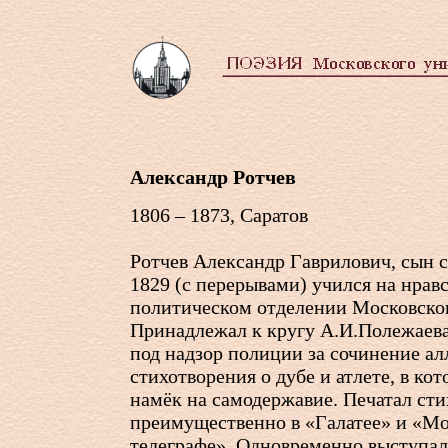
Александр Ротчев
1806 – 1873, Саратов
Ротчев Александр Гаврилович, сын с
1829 (с перерывами) учился на нрав
политическом отделении Московског
Принадлежал к кругу А.И.Полежаева.
под надзор полиции за сочинение ал
стихотворения о дубе и атлете, в ко
намёк на самодержавие. Печатал ст
преимущественно в «Галатее» и «М
телеграфе». Одновременно выступал