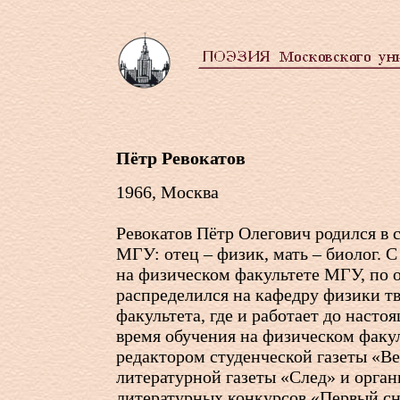
Пётр Ревокатов
1966, Москва
Ревокатов Пётр Олегович родился в 
МГУ: отец – физик, мать – биолог. С
на физическом факультете МГУ, по 
распределился на кафедру физики тв
факультета, где и работает до насто
время обучения на физическом факу
редактором студенческой газеты «Ве
литературной газеты «След» и орга
литературных конкурсов «Первый сне