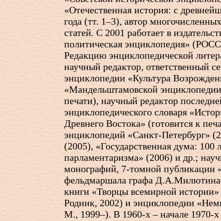
«Отечественная история: с древнейш
года (тт. 1–3), автор многочисленн
статей. С 2001 работает в издательс
политическая энциклопедия» (РОСС
Редакцию энциклопедической литер
научный редактор, ответственный се
энциклопедии «Культура Возрожден
«Мандельштамовской энциклопедии»
печати), научный редактор последне
энциклопедического словаря «Истор
Древнего Востока» (готовится к печа
энциклопедий «Санкт-Петербург» (2
(2005), «Государственная дума: 100 
парламентаризма» (2006) и др.; нау
монографий,
7-томной
публикации 
фельдмаршала графа Д.А.Милютина»
книги «Творцы всемирной истории» (в
Родник, 2002) и энциклопедии «Немц
М., 1999–). В
1960-х
– начале
1970-х