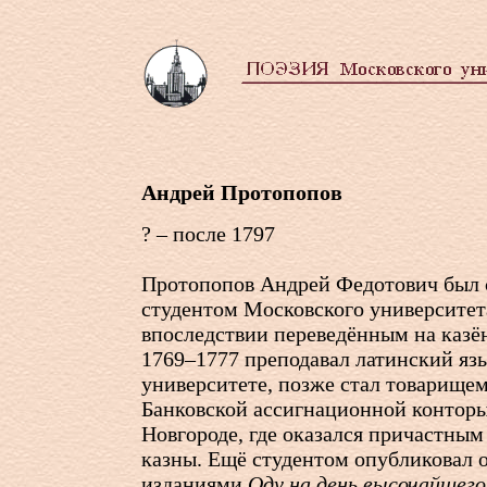
Андрей Протопопов
? – после 1797
Протопопов Андрей Федотович был
студентом Московского университета
впоследствии переведённым на казё
1769–1777 преподавал латинский яз
университете, позже стал товарище
Банковской ассигнационной контор
Новгороде, где оказался причастны
казны. Ещё студентом опубликовал
изданиями
Оду на день высочайшег