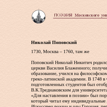
Николай Поповский
1730, Москва – 1760, там же
Поповский Николай Никитич родилс
церкви Василия Блаженного; получи
образование, учился на философско
греко-латинской академии. В 1748 в
подготовленных студентов был отоб
В.К.Тредиаковским для университет
«Для наставления в поэзии» был по
который читал ему индивидуальные 
Искусство поэзии
и оды Горация, п