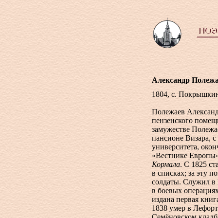
Александр Полеж
1804, с. Покрышкин
Полежаев Александ
пензенского помещ
замужестве Полежае
пансионе Визара, с
университета, окон
«Вестнике Европы»
Кормала
. С 1825 с
в списках; за эту 
солдаты. Служил в М
в боевых операциях
издана первая кни
1838 умер в Лефорт
Семёновском кладби