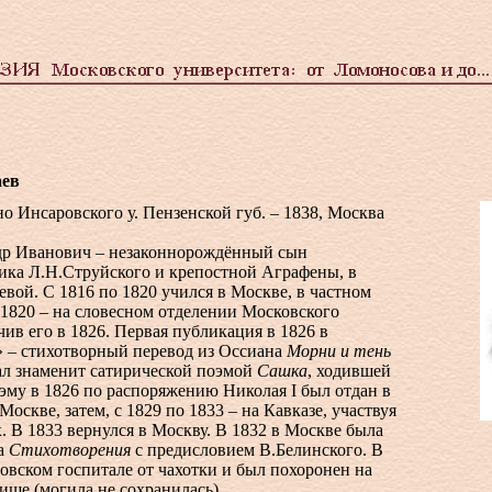
аев
о Инсаровского у. Пензенской губ. – 1838, Москва
р Иванович – незаконнорождённый сын
ика Л.Н.Струйского и крепостной Аграфены, в
вой. С 1816 по 1820 учился в Москве, в частном
 1820 – на словесном отделении Московского
чив его в 1826. Первая публикация в 1826 в
 – стихотворный перевод из Оссиана
Морни и тень
тал знаменит сатирической поэмой
Сашка
, ходившей
поэму в 1826 по распоряжению Николая I был отдан в
оскве, затем, с 1829 по 1833 – на Кавказе, участвуя
. В 1833 вернулся в Москву. В 1832 в Москве была
га
Стихотворения
с предисловием В.Белинского. В
овском госпитале от чахотки и был похоронен на
ще (могила не сохранилась).