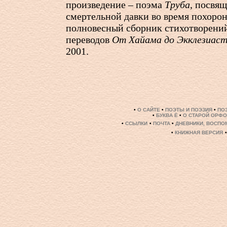
произведение – поэма
Труба
, посвя
смертельной давки во время похоро
полновесный сборник стихотворени
переводов
От Хайама до Экклезиас
2001.