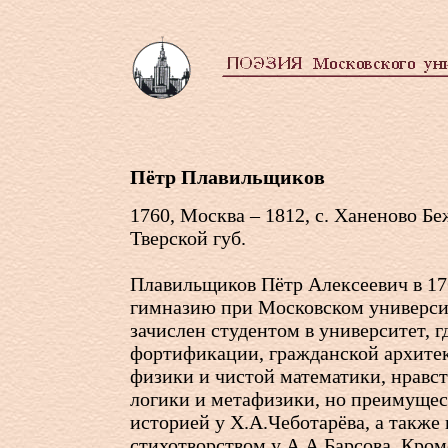
Пётр Плавильщиков
1760, Москва – 1812, с. Ханеново Бе
Тверской губ.
Плавильщиков Пётр Алексеевич в 17
гимназию при Московском университ
зачислен студентом в университет, 
фортификации, гражданской архитек
физики и чистой математики, нравс
логики и метафизики, но преимущес
историей у Х.А.Чеботарёва, а также
стихотворством у А.А.Барсова. Кроме