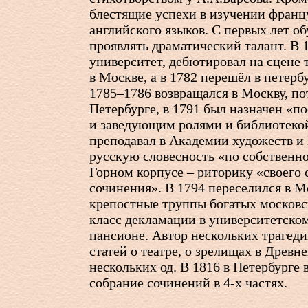
блестящие успехи в изучении францу
английского языков. С первых лет о
проявлять драматический талант. В 
университет, дебютировал на сцене 
в Москве, а в 1782 перешёл в петерб
1785–1786 возвращался в Москву, по
Петербурге, в 1791 был назначен «п
и заведующим ролями и библиотекой
преподавал в Академии художеств и
русскую словесность «по собственно
Горном корпусе – риторику «своего 
сочинения». В 1794 переселился в Мо
крепостные труппы богатых московск
класс декламации в университетско
пансионе. Автор нескольких трагеди
статей о театре, о зрелищах в Древн
нескольких од. В 1816 в Петербурге
собрание сочинений в
4-х
частях.