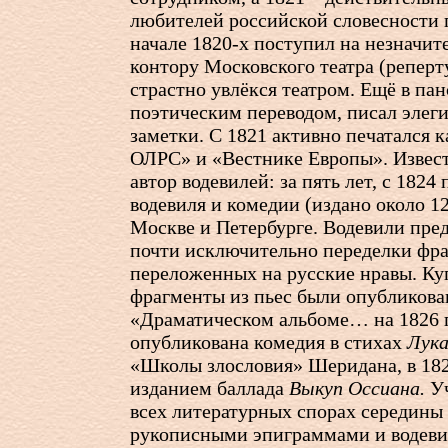
любителей российской словесности 
начале
1820-х
поступил на незначит
контору Московского театра (реперт
страстно увлёкся театром. Ещё в па
поэтическим переводом, писал элег
заметки. С 1821 активно печатался к
ОЛРС» и «Вестнике Европы». Извест
автор водевилей: за пять лет, с 1824
водевиля и комедии (издано около 12
Москве и Петербурге. Водевили пре
почти исключительно переделки фра
переложенных на русские нравы. Ку
фрагменты из пьес были опубликова
«Драматическом альбоме… на 1826 г
опубликована комедия в стихах
Лук
«Школы злословия» Шеридана, в 18
изданием баллада
Выкуп Оссиана.
Уч
всех литературных спорах середины
рукописными эпиграммами и водев