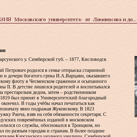
ин
Карсунского у. Симбирской губ. – 1877, Кисловодск
 Петрович родился в семье отпрыска старинной
 и дочери богатого грека И.А.Варцави, оказавшего
скому флоту в Чесменском сражении и осыпанного
ы II. В детстве лишился родителей и воспитывался
ла престарелым дедом, затем – родственником
 1819 был принят в Университетский благородный
о окончил. В годы учёбы начал печататься как
 поначалу явно подражая Жуковскому. В 1823
ужку Раича, взяв на себя обязанности секретаря. С
нцузских повремённых изданий в московском
волился со службы, обосновался в Троицком, но
л по разным городам и странам. В более поздние
чителем Карсунского уездного училища, Симбирской