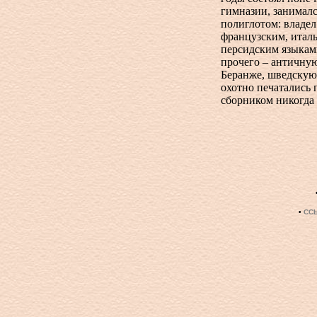
гимназии, занимал
полиглотом: владел
французским, италь
персидским языками
прочего – античную
Беранже, шведскую
охотно печатались
сборником никогда