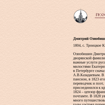
Дмитрий Ознобиш
1804, с. Троицкое 
Ознобишин Дмитрий
дворянской фамилии
важные услуги рус
милостями Екатерин
в Петербурге снача
А.В.Казадаевым. В
пансион, в 1823 ег
переводчик и поэт,
присоединился к кр
1824 – цензор фра
почтамте. В 1828 у
много путешествова
годы состоял попе