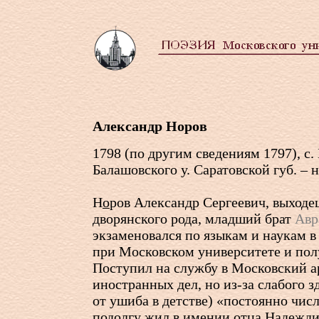
Александр Норов
1798 (по другим сведениям 1797), с
Балашовского у. Саратовской губ. – 
Н
о
ров Александр Сергеевич, выходе
дворянского рода, младший брат
Авр
экзаменовался по языкам и наукам 
при Московском университете и полу
Поступил на службу в Московский а
иностранных дел, но из-за слабого з
от ушиба в детстве) «постоянно числ
подолгу жил в имении отца Надежди