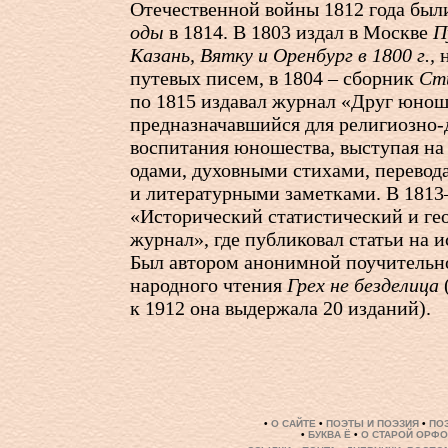
Отечественной войны 1812 года был
оды
в 1814. В 1803 издал в Москве
П
Казань, Вятку и Оренбург в 1800 г.,
н
путевых писем, в 1804 – сборник
Ст
по 1815 издавал журнал «Друг юнош
предназначавшийся для религиозно-
воспитания юношества, выступая на 
одами, духовными стихами, перевод
и литературными заметками. В 1813
«Исторический статистический и ге
журнал», где публиковал статьи на 
Был автором анонимной поучитель
народного чтения
Грех не безделица
к 1912 она выдержала 20 изданий).