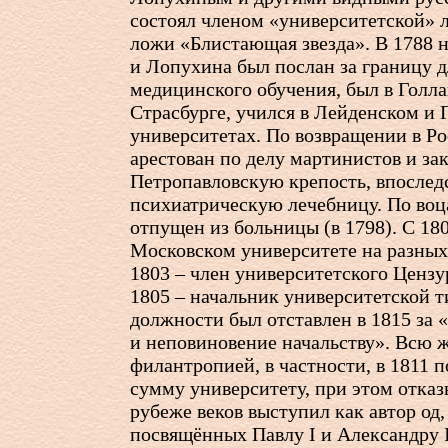
состоял членом «университетской» 
ложи «Блистающая звезда». В 1788 н
и Лопухина был послан за границу 
медицинского обучения, был в Голл
Страсбурге, учился в Лейденском и
университетах. По возвращении в Ро
арестован по делу мартинистов и за
Петропавловскую крепость, впослед
психиатрическую лечебницу. По воц
отпущен из больницы (в 1798). С 180
Московском университете на разных
1803 – член университетского Цензу
1805 – начальник университетской т
должности был отставлен в 1815 за
и неповиновение начальству». Всю 
филантропией, в частности, в 1811
сумму университету, при этом отказы
рубеже веков выступил как автор од,
посвящённых Павлу I и Александру I