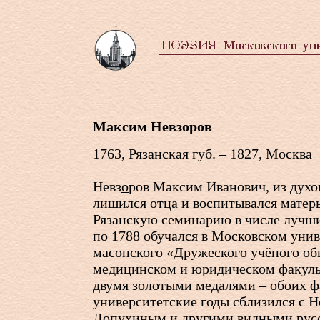
Максим Невзоров
1763, Рязанская губ. – 1827, Москва
Невз
о
ров Максим Иванович, из духо
лишился отца и воспитывался матер
Рязанскую семинарию в числе лучши
по 1788 обучался в Московском унив
масонского «Дружеского учёного об
медицинском и юридическом факуль
двумя золотыми медалями – обоих ф
университетские годы сблизился с 
Лопухиным и другими видными рус