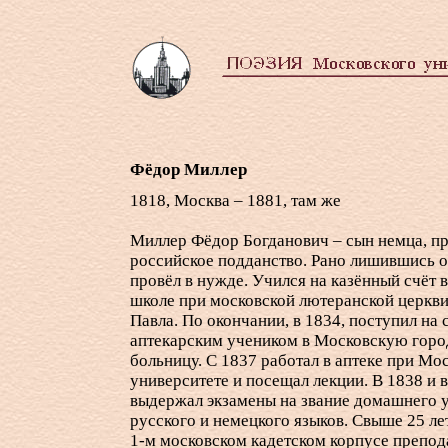
Фёдор Миллер
1818, Москва – 1881, там же
Миллер Фёдор Богданович – сын немца, п
российское подданство. Рано лишившись о
провёл в нужде. Учился на казённый счёт 
школе при московской лютеранской церкви
Павла. По окончании, в 1834, поступил на
аптекарским учеником в Московскую гор
больницу. С 1837 работал в аптеке при Мо
университете и посещал лекции. В 1838 и 
выдержал экзамены на звание домашнего 
русского и немецкого языков. Свыше 25 ле
1-м
московском кадетском корпусе препод