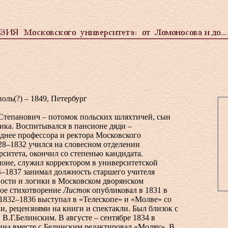
оль(?) – 1849, Петербург
тепанович – потомок польских шляхтичей, сын
ика. Воспитывался в пансионе дяди –
днее профессора и ректора Московского
28–1832 учился на словесном отделении
ситета, окончил со степенью кандидата.
ионе, служил корректором в университетской
4–1837 занимал должность старшего учителя
ности и логики в Московском дворянском
вое стихотворение
Листок
опубликовал в 1831 в
 1832–1836 выступал в «Телескопе» и «Молве» со
и, рецензиями на книги и спектакли. Был близок с
.Г.Белинским. В августе – сентябре 1834 в
ина вместе с Белинским редактировал «Молву». В