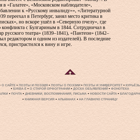
я в «Галатее», «Московском наблюдателе»,
бавлении к «Русскому инвалиду»», «Литературной
939 переехал в Петербург, занял место критика в
исках», но вскоре ушёл в «Северную пчелу», где
о конфликта с Булгариным в 1844. Сотрудничал в
р русского театра» (1839–1841), «Пантеон» (1842–
был редактором и одним из издателей). В последние
ся, пристрастился к вину и игре.