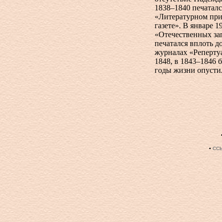
1838–1840 печаталс
«Литературном при
газете». В январе 1
«Отечественных зап
печатался вплоть д
журналах «Репертуа
1848, в 1843–1846 
годы жизни опустил