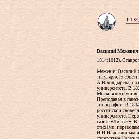
Василий Межевич
1814(1812), Ставроп
Межевич Василий С
титулярного советн
А.В.Болдырева, поз
университета. В 18
Московского универ
Преподавал в панс
типографии. В 183
российской словес
университете. Пер
газете «Листок». В
стихами, переводам
Н.И.Надеждиным и В
отсутствие Надежд