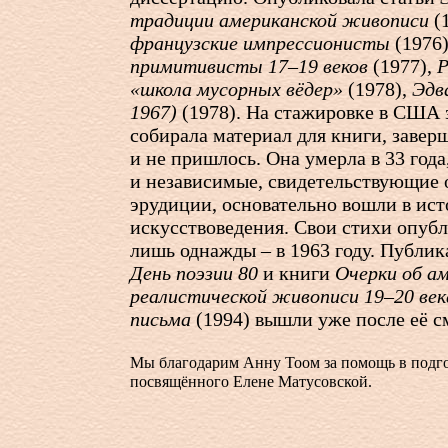
традиции американской живописи
(
французские импрессионисты
(1976
примитивисты 17–19 веков
(1977),
Р
«школа мусорных вёдер»
(1978),
Эдв
1967)
(1978). На стажировке в США 
собирала материал для книги, завер
и не пришлось. Она умерла в 33 года
и независимые, свидетельствующие 
эрудиции, основательно вошли в ис
искусствоведения. Свои стихи опуб
лишь однажды – в 1963 году. Публик
День поэзии 80
и книги
Очерки об а
реалистической живописи 19–20 век
письма
(1994) вышли уже после её с
Мы благодарим Анну Тоом за помощь в подго
посвящённого Елене Матусовской.