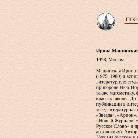
Ирина Машинска
1958, Москва.
Машинская Ирина В
(1975–1980) и аспи
литературную студ
пригороде Нью-Йор
также математику, 
классах школы. До 
публикации в лите
эссе, литературная
«Звезда», «Арион»
«Новый Журнал», «
Русское Слово» и д
антологиях). Автор
Here
(на русском и