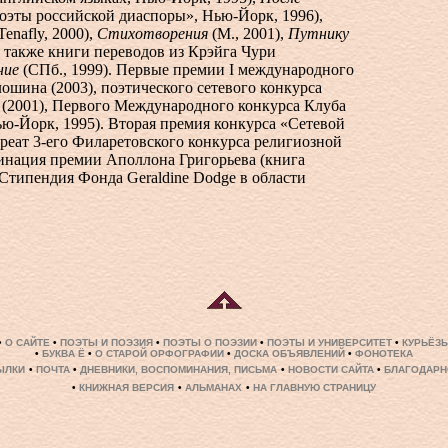
оэты российской диаспоры», Нью-Йорк, 1996),
Tenafly, 2000),
Стихотворения
(М., 2001),
Путнику
 а также книги переводов из Крэйга Чури
ние
(СПб., 1999). Первые премии I международного
ошина (2003), поэтического сетевого конкурса
 (2001), Первого Международного конкурса Клуба
ью-Йорк, 1995). Вторая премия конкурса «Сетевой
уреат
3-его
Филаретовского конкурса религиозной
минация премии Аполлона Григорьева (книга
Стипендия Фонда Geraldine Dodge в области