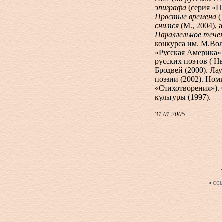
эпиграфа
(серия «П
Простые времена
(
снится
(М., 2004),
Параллельное тече
конкурса им. М.Вол
«Русская Америка»
русских поэтов ( Н
Бродвей (2000). Ла
поэзии (2002). Но
«Стихотворения»). 
культуры (1997).
31.01.2005