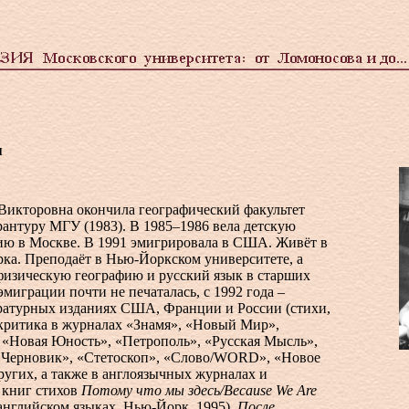
я
икторовна окончила географический факультет
рантуру МГУ (1983). В 1985–1986 вела детскую
ию в Москве. В 1991 эмигрировала в США. Живёт в
ка. Преподаёт в Нью-Йоркском университете, а
физическую географию и русский язык в старших
эмиграции почти не печаталась, с 1992 года –
ратурных изданиях США, Франции и России (стихи,
 критика в журналах «Знамя», «Новый Мир»,
, «Новая Юность», «Петрополь», «Русская Мысль»,
Черновик», «Стетоскоп», «Слово/WORD», «Новое
ругих, а также в англоязычных журналах и
 книг стихов
Потому что мы здесь/Because We Are
 английском языках, Нью-Йорк, 1995),
После