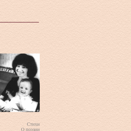
Стихи
О поэзии