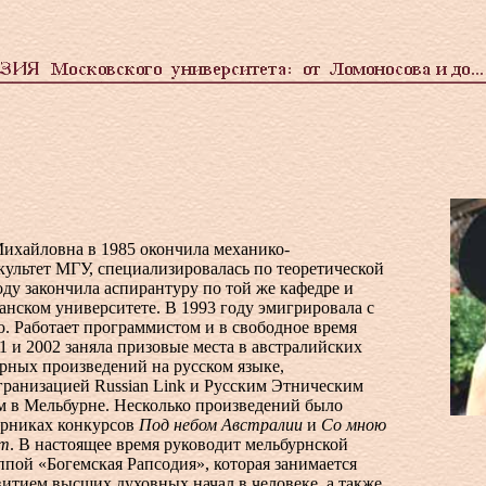
ихайловна в 1985 окончила механико-
ультет МГУ, специализировалась по теоретической
оду закончила аспирантуру по той же кафедре и
анском университете. В 1993 году эмигрировала с
. Работает программистом и в свободное время
1 и 2002 заняла призовые места в австралийских
рных произведений на русском языке,
ранизацией Russian Link и Русским Этническим
м в Мельбурне. Несколько произведений было
орниках конкурсов
Под небом Австралии
и
Со мною
ит
. В настоящее время руководит мельбурнской
пой «Богемская Рапсодия», которая занимается
итием высших духовных начал в человеке, а также