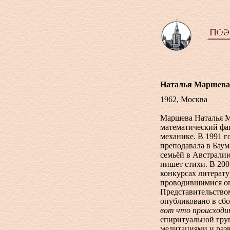
Наталья Маршева
1962, Москва
Маршева Наталья М
математический фак
механике. В 1991 г
преподавала в Баум
семьёй в Австралию
пишет стихи. В 200
конкурсах литерату
проводившимися ог
Представительство
опубликовано в сб
вот что происход
спиритуальной груп
медитациями и разв