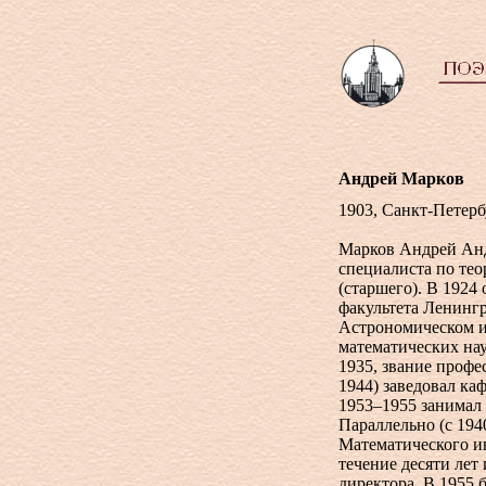
Андрей Марков
1903, Санкт-Петерб
Марков Андрей Анд
специалиста по те
(старшего). В 1924
факультета Ленингр
Астрономическом и
математических нау
1935, звание профе
1944) заведовал ка
1953–1955 занимал
Параллельно (с 194
Математического и
течение десяти лет
директора. В 1955 