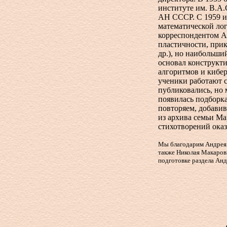
институте им. В.А
АН СССР. С 1959 и
математической ло
корреспондентом А
пластичности, прик
др.), но наибольши
основал конструкти
алгоритмов и кибе
ученики работают с
публиковались, но 
появилась подборка
повторяем, добави
из архива семьи Ма
стихотворений ока
Мы благодарим Андрея 
также Николая Макаров
подготовке раздела Ан