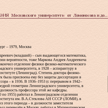
ург – 1979, Москва
реевич (младший) – сын выдающегося математика,
ории вероятности, тоже Маркова Андрея Андреевича
 окончил отделение физики физико-математического
адского университета, в 1928 – аспирантуру в
нституте (Ленинград). Степень доктора физико-
к была присвоена ему без защиты диссертации в
ссора – в 1936. В 1936–1953 (с перерывом в 1942–
федрой геометрии Ленинградского университета, в
 должность профессора этой же кафедры.
0 по 1955) работал в Ленинградском отделении
нститута им. В.А.Стеклова АН СССР (ЛОМИ), в
 из этого периода – в должности заместителя
был переведён в Москву, работал в Математическом