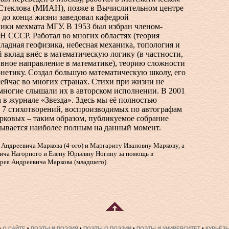
.Стеклова (МИАН), позже в Вычислительном центре
 до конца жизни заведовал кафедрой
гики мехмата МГУ. В 1953 был избран членом-
Н СССР. Работал во многих областях (теория
ладная геофизика, небесная механика, топология и
й вклад внёс в математическую логику (в частности,
вное направление в математике), теорию сложности
рнетику. Создал большую математическую школу, его
ейчас во многих странах. Стихи при жизни не
многие слышали их в авторском исполнении. В 2001
 в журнале «Звезда». Здесь мы её полностью
в 7 стихотворений, воспроизводимых по автографам
рковых – таким образом, публикуемое собрание
зывается наиболее полным на данный момент.
Андреевича Маркова (4-ого) и Маргариту Ивановну Маркову, а
ича Нагорного и Елену Юрьевну Ногину за помощь в
дрея Андреевича Маркова (младшего).