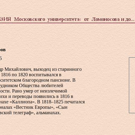
ров
5
р Михайлович, выходец из старинного
с 1816 по 1820 воспитывался в
ситетском благородном пансионе. В
рудником Общества любителей
ости. Рано умер от неизлечимой
ихи и переводы появились в 1816 в
нахе «Каллиопа». В 1818–1825 печатался
рналах «Вестник Европы», «Сын
вский телеграф», альманахах.