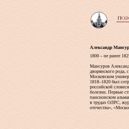
Александр Мансу
1800 – не ранее 182
Мансуров Александ
дворянского рода, 
Московском универ
1818–1820 был сот
российской словесн
болезни. Первые ст
пансионском альма
в трудах ОЛРС, жу
отечества», «Моско