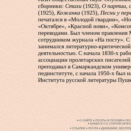
сборники:
Стихи
(1923),
О партии, 
(1925),
Кожанка
(1925),
Песни у пер
печатался в «Молодой гвардии», «Н
«Октябре», «Красной нови», «Комсо
переводами. Был членом правления
сотрудником журнала «На посту». 
занимался литературно-критической
деятельностью. С начала
1830-х
рабо
ассоциации пролетарских писателей
преподавал в Самаркандском универ
пединституте, с начала
1950-х
был н
Института русской литературы Пуш