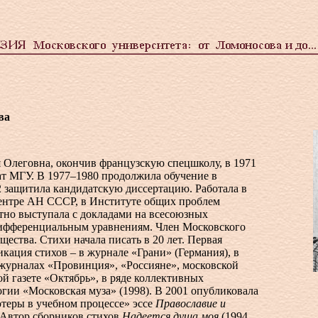
ва
 Олеговна, окончив французскую спецшколу, в 1971
ат МГУ. В 1977–1980 продолжила обучение в
2 защитила кандидатскую диссертацию. Работала в
нтре АН СССР, в Институте общих проблем
тно выступала с докладами на всесоюзных
ифференциальным уравнениям. Член Московского
щества. Стихи начала писать в 20 лет. Первая
кация стихов – в журнале «Грани» (Германия), в
 журналах «Провинция», «Россияне», московской
ой газете «Октябрь», в ряде коллективных
огии «Московская муза» (1998). В 2001 опубликовала
теры в учебном процессе» эссе
Православие и
Автор сборников стихов
Надеется душа моя
(1994,