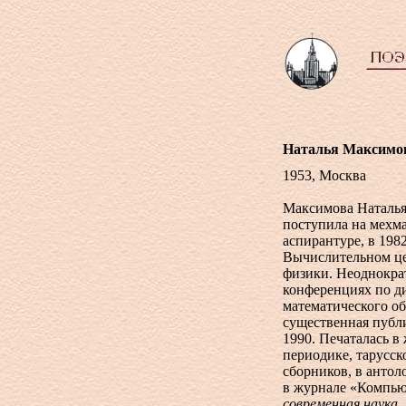
Наталья Максимо
1953, Москва
Максимова Наталья
поступила на мехм
аспирантуре, в 198
Вычислительном це
физики. Неоднокра
конференциях по д
математического об
существенная публи
1990. Печаталась в
периодике, тарусск
сборников, в антол
в журнале «Компью
современная наука.